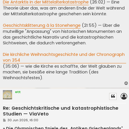
Die Antarktis in der Mittelalterkatastrophe
(26:02) — Eine
Theorie über das, was am anderen Ende der Welt während
der Mittelalterkatastrophe geschehen sein könnte.
Geschichtsklitterung à la Stonehenge
(21:55) — Über die
mutwillige "Anpassung" von historischen Monumenten an
das geschichtliche Narrativ und die katastrophischen
Sichtweisen, die dadurch verlorengehen.
Die kirchliche Weihnachtsgeschichte und der Chronograph
von 354
(35:06) — wie die Kirche es schaffte, der Welt glauben zu
machen, sie besäße eine lange Tradition (des
Weihnachtsfestes).
ott
Re: Geschichtskritische und katastrophistische
Studien — ViaVeto
P
30 Jun 2026, 16:00
o
s
» Die Olympischen Spiele des „Antiken Griechenlands“