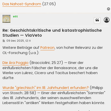
Das Nahost-Syndrom
(27:05)
ott
Re: Geschichtskritische und katastrophistische
Studien — ViaVeto
P
09 Dec 2025, 12:11
o
s
Weitere Beiträge auf
Patreon
, von hoher Relevanz zu der
t
OL-Forschung (u.a.):
Die Ära Poggio
(Bracciolini; 25:27) — Einer der
einflußreichsten Fälscher der Renaissance, der uns die
Werke von Lukrez, Cicero und Tacitus beschert haben
dürfte.
Wurde "griechisch" im 18. Jahrhundert erfunden?
(Philipp
von Stosch; 28:58) — Einer der einflußreichsten "Sammler"
des 18. Jahrhunderts, der seinen ausschweifenden
Lebensstil in "antiken" Werken festgehalten haben könnte.