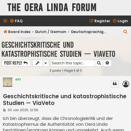
The Oera Linda Forum
FAQ
Register
Login
S
Board index
Dutch / German
Deutschsprachiges Forum
e
Geschichtskritische und
a
katastrophistische Studien — ViaVeto
r
c
Search
Advanced s
Post Reply
h
3 posts • Page
1
of
1
ott
Geschichtskritische und katastrophistische
Studien — ViaVeto
P
30 Jan 2025, 12:58
o
s
Ich bin überzeugt, dass die Chronologiekritik und der
t
Katastrophismus die Authentizität von Oera Linda
bestätigen/ergänzen können und umgekehrt. Auch wenn