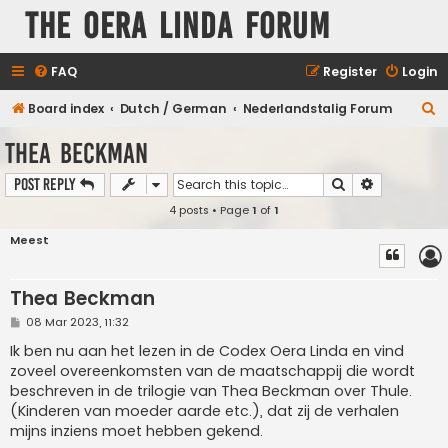
The Oera Linda Forum
FAQ
Register
Login
S
Board index
Dutch / German
Nederlandstalig Forum
e
Thea Beckman
a
Search
Advanced s
Post Reply
r
4 posts • Page
1
of
1
c
h
Meest
Thea Beckman
P
08 Mar 2023, 11:32
o
s
Ik ben nu aan het lezen in de Codex Oera Linda en vind
t
zoveel overeenkomsten van de maatschappij die wordt
beschreven in de trilogie van Thea Beckman over Thule.
(Kinderen van moeder aarde etc.), dat zij de verhalen
mijns inziens moet hebben gekend.