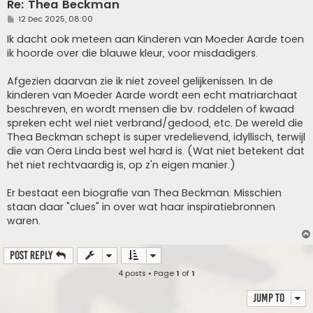
Re: Thea Beckman
P
12 Dec 2025, 08:00
o
s
Ik dacht ook meteen aan Kinderen van Moeder Aarde toen
t
ik hoorde over die blauwe kleur, voor misdadigers.
Afgezien daarvan zie ik niet zoveel gelijkenissen. In de
kinderen van Moeder Aarde wordt een echt matriarchaat
beschreven, en wordt mensen die bv. roddelen of kwaad
spreken echt wel niet verbrand/gedood, etc. De wereld die
Thea Beckman schept is super vredelievend, idyllisch, terwijl
die van Oera Linda best wel hard is. (Wat niet betekent dat
het niet rechtvaardig is, op z'n eigen manier.)
Er bestaat een biografie van Thea Beckman. Misschien
staan daar "clues" in over wat haar inspiratiebronnen
waren.
Post Reply
4 posts • Page
1
of
1
Jump to