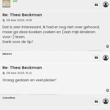
ott
Re: Thea Beckman
P
08 Mar 2023, 14:18
o
s
Dat is zeer interessant, ik had er nog niet over gehoord,
t
maar ga deze boeken zoeken en (aan mijn kinderen
voor-) lezen.
Dank voor de tip!
Meest
Re: Thea Beckman
P
08 Mar 2023, 15:12
o
s
Graag gedaan en veel plezier!
t
Caroline