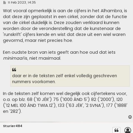
P
11 Feb 2023, 14:35
o
s
Wat vooral opmerkelijk is aan de cijfers in het Alhambra, is
t
dat deze zijn geplaatst in een cirkel, zonder dat de functie
van de cirkel duidelijk is. Deze zouden verklaard kunnen
worden door de veronderstelling dat de kunstenaar de
'runskrift' cijfers kende en wist dat deze uit een wiel waren
gevormd, maar niet precies hoe.
Een oudste bron van iets geeft aan hoe oud dat iets
minimaal
is, niet maximaal.
daar er in de teksten zelf enkel volledig geschreven
nummers voorkomen.
In de teksten zelf komen wel degelijk ook cijfertekens voor,
o.a. op blz. 68 ('10 JÉR') 75 ('1000 ÀND 5') 82 ('2000'), 120
('12 MEL 100 ÀND TWIA.12'), 133 ('63 JÉR', '2 SVNA'), 177 ('1888'
en '282').
Sturier484