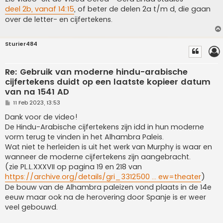
deel 2b, vanaf 14:15
, of beter de delen 2a t/m d, die gaan
over de letter- en cijfertekens.
Sturier484
Re: Gebruik van moderne hindu-arabische
cijfertekens duidt op een laatste kopieer datum
van na 1541 AD
P
11 Feb 2023, 13:53
o
s
Dank voor de video!
t
De Hindu-Arabische cijfertekens zijn idd in hun moderne
vorm terug te vinden in het Alhambra Paleis.
Wat niet te herleiden is uit het werk van Murphy is waar en
wanneer de moderne cijfertekens zijn aangebracht.
(zie PL.L.XXXVII op pagina 19 en 218 van
https://archive.org/details/gri_3312500 ... ew=theater
)
De bouw van de Alhambra paleizen vond plaats in de 14e
eeuw maar ook na de herovering door Spanje is er weer
veel gebouwd.