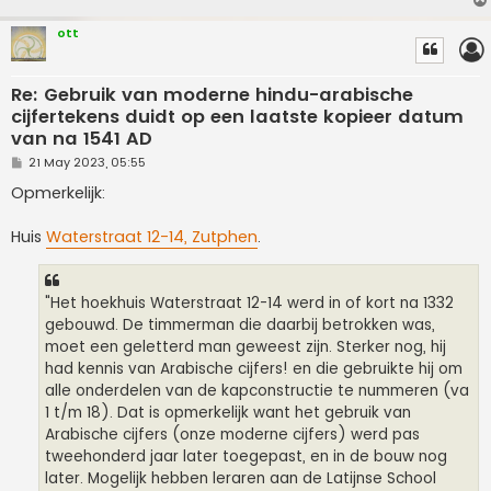
ott
Re: Gebruik van moderne hindu-arabische
cijfertekens duidt op een laatste kopieer datum
van na 1541 AD
P
21 May 2023, 05:55
o
s
Opmerkelijk:
t
Huis
Waterstraat 12-14, Zutphen
.
"Het hoekhuis Waterstraat 12-14 werd in of kort na 1332
gebouwd. De timmerman die daarbij betrokken was,
moet een geletterd man geweest zijn. Sterker nog, hij
had kennis van Arabische cijfers! en die gebruikte hij om
alle onderdelen van de kapconstructie te nummeren (va
1 t/m 18). Dat is opmerkelijk want het gebruik van
Arabische cijfers (onze moderne cijfers) werd pas
tweehonderd jaar later toegepast, en in de bouw nog
later. Mogelijk hebben leraren aan de Latijnse School