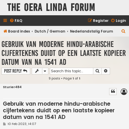
The Oera Linda Forum
FAQ
Register
Login
S
Board index
Dutch / German
Nederlandstalig Forum
e
Gebruik van moderne hindu-arabische
a
cijfertekens duidt op een laatste kopieer
r
datum van na 1541 AD
c
h
Search
Advanced s
Post Reply
9 posts • Page
1
of
1
Sturier484
Gebruik van moderne hindu-arabische
cijfertekens duidt op een laatste kopieer
datum van na 1541 AD
P
10 Feb 2023, 14:07
o