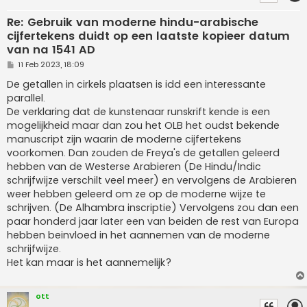
Re: Gebruik van moderne hindu-arabische
cijfertekens duidt op een laatste kopieer datum
van na 1541 AD
P
11 Feb 2023, 18:09
o
s
De getallen in cirkels plaatsen is idd een interessante
t
parallel.
De verklaring dat de kunstenaar runskrift kende is een
mogelijkheid maar dan zou het OLB het oudst bekende
manuscript zijn waarin de moderne cijfertekens
voorkomen. Dan zouden de Freya's de getallen geleerd
hebben van de Westerse Arabieren (De Hindu/Indic
schrijfwijze verschilt veel meer) en vervolgens de Arabieren
weer hebben geleerd om ze op de moderne wijze te
schrijven. (De Alhambra inscriptie) Vervolgens zou dan een
paar honderd jaar later een van beiden de rest van Europa
hebben beinvloed in het aannemen van de moderne
schrijfwijze.
Het kan maar is het aannemelijk?
ott