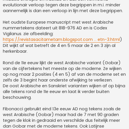
evolutionair verloop tegen deze begrippen in m.i. minder
aannemelijk is dan een verloop in lijn met deze begrippen.
Het oudste Europese manuscript met west Arabische
nummertekens dateert uit 818-976 AD en is Codex
Vigilanus. zie afbeelding:
https://revistasacitametam.blogspot.com ... etn-3.html
)
Dit wijkt af wat betreft de 4 en 5 maar de 2 en 3 zijn al
herkenbaar.
Rond de 11e eeuw lijkt de west Arabische variant (Gobar)
van de cijfertekens het meeste op de moderne. Ze wijken
op nog maar 2 posities (4 en 5) af van de moderne set en
zelfs de 3 begint haar onderste afwijking te verliezen.
De oost Arabische en Sanskriet varianten wijken af op bijna
alle tekens rond de 11e eeuw en laat ik verder buiten
beschouwing.
Fibonacci gebruikt eind 13e eeuw AD nog tekens zoals de
west Arabische (Gobar) maar had de 7 met 90 graden
tegen de klok in gedraaid en verschilde dus feitelijk meer
dan Gobar met de moderne tekens. Ook Latijnse