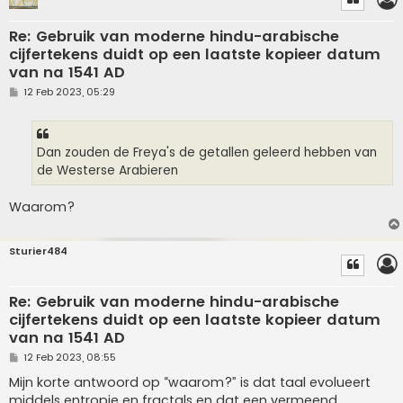
Re: Gebruik van moderne hindu-arabische
cijfertekens duidt op een laatste kopieer datum
van na 1541 AD
P
12 Feb 2023, 05:29
o
s
t
Dan zouden de Freya's de getallen geleerd hebben van
de Westerse Arabieren
Waarom?
Sturier484
Re: Gebruik van moderne hindu-arabische
cijfertekens duidt op een laatste kopieer datum
van na 1541 AD
P
12 Feb 2023, 08:55
o
s
Mijn korte antwoord op “waarom?” is dat taal evolueert
t
middels entropie en fractals en dat een vermeend