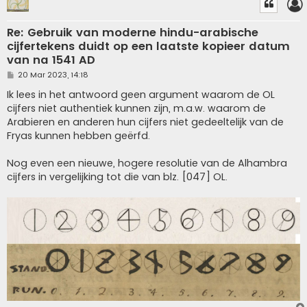
Re: Gebruik van moderne hindu-arabische
cijfertekens duidt op een laatste kopieer datum
van na 1541 AD
P
20 Mar 2023, 14:18
o
s
Ik lees in het antwoord geen argument waarom de OL
t
cijfers niet authentiek kunnen zijn, m.a.w. waarom de
Arabieren en anderen hun cijfers niet gedeeltelijk van de
Fryas kunnen hebben geërfd.
Nog even een nieuwe, hogere resolutie van de Alhambra
cijfers in vergelijking tot die van blz. [047] OL.