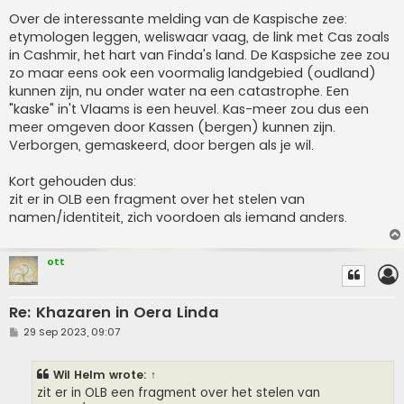
Over de interessante melding van de Kaspische zee:
etymologen leggen, weliswaar vaag, de link met Cas zoals
in Cashmir, het hart van Finda's land. De Kaspsiche zee zou
zo maar eens ook een voormalig landgebied (oudland)
kunnen zijn, nu onder water na een catastrophe. Een
"kaske" in't Vlaams is een heuvel. Kas-meer zou dus een
meer omgeven door Kassen (bergen) kunnen zijn.
Verborgen, gemaskeerd, door bergen als je wil.
Kort gehouden dus:
zit er in OLB een fragment over het stelen van
namen/identiteit, zich voordoen als iemand anders.
ott
Re: Khazaren in Oera Linda
P
29 Sep 2023, 09:07
o
s
t
Wil Helm
wrote:
↑
zit er in OLB een fragment over het stelen van