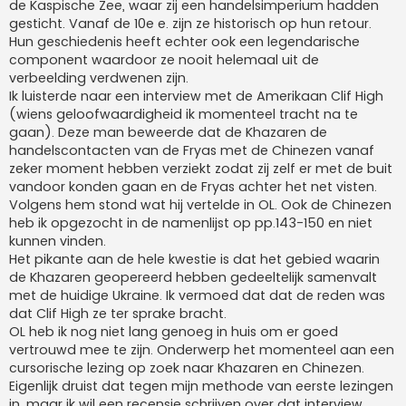
de Kaspische Zee, waar zij een handelsimperium hadden
gesticht. Vanaf de 10e e. zijn ze historisch op hun retour.
Hun geschiedenis heeft echter ook een legendarische
component waardoor ze nooit helemaal uit de
verbeelding verdwenen zijn.
Ik luisterde naar een interview met de Amerikaan Clif High
(wiens geloofwaardigheid ik momenteel tracht na te
gaan). Deze man beweerde dat de Khazaren de
handelscontacten van de Fryas met de Chinezen vanaf
zeker moment hebben verziekt zodat zij zelf er met de buit
vandoor konden gaan en de Fryas achter het net visten.
Volgens hem stond wat hij vertelde in OL. Ook de Chinezen
heb ik opgezocht in de namenlijst op pp.143-150 en niet
kunnen vinden.
Het pikante aan de hele kwestie is dat het gebied waarin
de Khazaren geopereerd hebben gedeeltelijk samenvalt
met de huidige Ukraine. Ik vermoed dat dat de reden was
dat Clif High ze ter sprake bracht.
OL heb ik nog niet lang genoeg in huis om er goed
vertrouwd mee te zijn. Onderwerp het momenteel aan een
cursorische lezing op zoek naar Khazaren en Chinezen.
Eigenlijk druist dat tegen mijn methode van eerste lezingen
in, maar ik wil een recensie schrijven over dat interview.