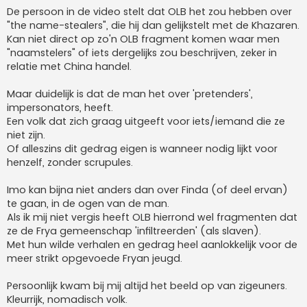
De persoon in de video stelt dat OLB het zou hebben over
"the name-stealers", die hij dan gelijkstelt met de Khazaren.
Kan niet direct op zo'n OLB fragment komen waar men
"naamstelers" of iets dergelijks zou beschrijven, zeker in
relatie met China handel.
Maar duidelijk is dat de man het over 'pretenders',
impersonators, heeft.
Een volk dat zich graag uitgeeft voor iets/iemand die ze
niet zijn.
Of alleszins dit gedrag eigen is wanneer nodig lijkt voor
henzelf, zonder scrupules.
Imo kan bijna niet anders dan over Finda (of deel ervan)
te gaan, in de ogen van de man.
Als ik mij niet vergis heeft OLB hierrond wel fragmenten dat
ze de Frya gemeenschap 'infiltreerden' (als slaven).
Met hun wilde verhalen en gedrag heel aanlokkelijk voor de
meer strikt opgevoede Fryan jeugd.
Persoonlijk kwam bij mij altijd het beeld op van zigeuners.
Kleurrijk, nomadisch volk.