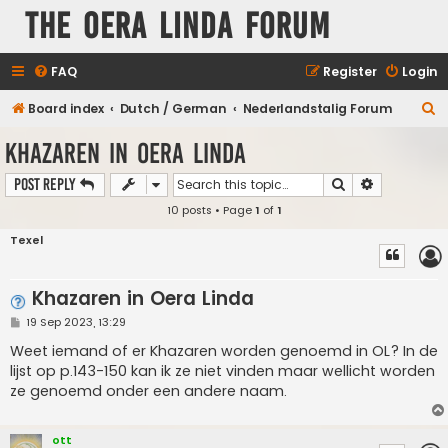
The Oera Linda Forum
FAQ
Register
Login
S
Board index
Dutch / German
Nederlandstalig Forum
e
Khazaren in Oera Linda
a
Search
Advanced s
Post Reply
r
10 posts • Page
1
of
1
c
h
Texel
Khazaren in Oera Linda
P
19 Sep 2023, 13:29
o
s
Weet iemand of er Khazaren worden genoemd in OL? In de
t
lijst op p.143-150 kan ik ze niet vinden maar wellicht worden
ze genoemd onder een andere naam.
ott