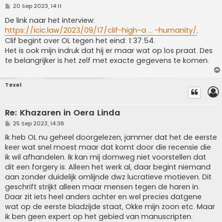
P
20 Sep 2023, 14:11
o
s
De link naar het interview:
t
https://icic.law/2023/09/17/clif-high-a ... -humanity/
.
Clif begint over OL tegen het eind: 1:37:54.
Het is ook mijn indruk dat hij er maar wat op los praat. Des
te belangrijker is het zelf met exacte gegevens te komen.
Texel
Re: Khazaren in Oera Linda
P
25 Sep 2023, 14:38
o
s
Ik heb OL nu geheel doorgelezen, jammer dat het de eerste
t
keer wat snel moest maar dat komt door die recensie die
ik wil afhandelen. Ik kan mij domweg niet voorstellen dat
dit een forgery is. Alleen het werk al, daar begint niemand
aan zonder duidelijk omlijnde dwz lucratieve motieven. Dit
geschrift strijkt alleen maar mensen tegen de haren in.
Daar zit iets heel anders achter en wel precies datgene
wat op de eerste bladzijde staat, Okke mijn zoon etc. Maar
ik ben geen expert op het gebied van manuscripten.