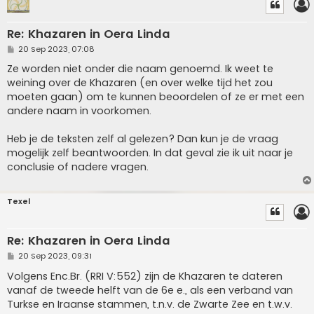
Re: Khazaren in Oera Linda
P
20 Sep 2023, 07:08
o
s
Ze worden niet onder die naam genoemd. Ik weet te
t
weining over de Khazaren (en over welke tijd het zou
moeten gaan) om te kunnen beoordelen of ze er met een
andere naam in voorkomen.
Heb je de teksten zelf al gelezen? Dan kun je de vraag
mogelijk zelf beantwoorden. In dat geval zie ik uit naar je
conclusie of nadere vragen.
Texel
Re: Khazaren in Oera Linda
P
20 Sep 2023, 09:31
o
s
Volgens Enc.Br. (RRI V:552) zijn de Khazaren te dateren
t
vanaf de tweede helft van de 6e e., als een verband van
Turkse en Iraanse stammen, t.n.v. de Zwarte Zee en t.w.v.