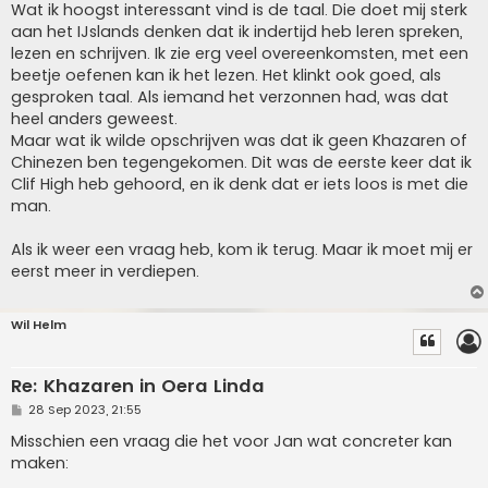
Wat ik hoogst interessant vind is de taal. Die doet mij sterk
aan het IJslands denken dat ik indertijd heb leren spreken,
lezen en schrijven. Ik zie erg veel overeenkomsten, met een
beetje oefenen kan ik het lezen. Het klinkt ook goed, als
gesproken taal. Als iemand het verzonnen had, was dat
heel anders geweest.
Maar wat ik wilde opschrijven was dat ik geen Khazaren of
Chinezen ben tegengekomen. Dit was de eerste keer dat ik
Clif High heb gehoord, en ik denk dat er iets loos is met die
man.
Als ik weer een vraag heb, kom ik terug. Maar ik moet mij er
eerst meer in verdiepen.
Wil Helm
Re: Khazaren in Oera Linda
P
28 Sep 2023, 21:55
o
s
Misschien een vraag die het voor Jan wat concreter kan
t
maken: