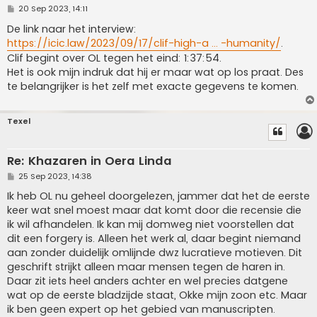
P
20 Sep 2023, 14:11
o
s
De link naar het interview:
t
https://icic.law/2023/09/17/clif-high-a ... -humanity/
.
Clif begint over OL tegen het eind: 1:37:54.
Het is ook mijn indruk dat hij er maar wat op los praat. Des
te belangrijker is het zelf met exacte gegevens te komen.
Texel
Re: Khazaren in Oera Linda
P
25 Sep 2023, 14:38
o
s
Ik heb OL nu geheel doorgelezen, jammer dat het de eerste
t
keer wat snel moest maar dat komt door die recensie die
ik wil afhandelen. Ik kan mij domweg niet voorstellen dat
dit een forgery is. Alleen het werk al, daar begint niemand
aan zonder duidelijk omlijnde dwz lucratieve motieven. Dit
geschrift strijkt alleen maar mensen tegen de haren in.
Daar zit iets heel anders achter en wel precies datgene
wat op de eerste bladzijde staat, Okke mijn zoon etc. Maar
ik ben geen expert op het gebied van manuscripten.