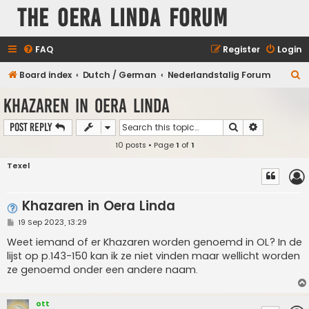
The Oera Linda Forum
FAQ
Register
Login
S
Board index
Dutch / German
Nederlandstalig Forum
e
Khazaren in Oera Linda
a
Search
Advanced s
Post Reply
r
10 posts • Page
1
of
1
c
h
Texel
Khazaren in Oera Linda
P
19 Sep 2023, 13:29
o
s
Weet iemand of er Khazaren worden genoemd in OL? In de
t
lijst op p.143-150 kan ik ze niet vinden maar wellicht worden
ze genoemd onder een andere naam.
ott