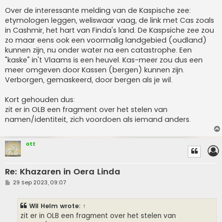
Over de interessante melding van de Kaspische zee:
etymologen leggen, weliswaar vaag, de link met Cas zoals
in Cashmir, het hart van Finda's land. De Kaspsiche zee zou
zo maar eens ook een voormalig landgebied (oudland)
kunnen zijn, nu onder water na een catastrophe. Een
"kaske" in't Vlaams is een heuvel. Kas-meer zou dus een
meer omgeven door Kassen (bergen) kunnen zijn.
Verborgen, gemaskeerd, door bergen als je wil.
Kort gehouden dus:
zit er in OLB een fragment over het stelen van
namen/identiteit, zich voordoen als iemand anders.
ott
Re: Khazaren in Oera Linda
P
29 Sep 2023, 09:07
o
s
t
Wil Helm
wrote:
↑
zit er in OLB een fragment over het stelen van