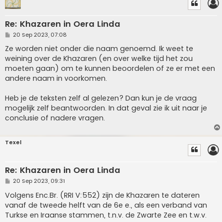
Re: Khazaren in Oera Linda
P
20 Sep 2023, 07:08
o
s
Ze worden niet onder die naam genoemd. Ik weet te
t
weining over de Khazaren (en over welke tijd het zou
moeten gaan) om te kunnen beoordelen of ze er met een
andere naam in voorkomen.
Heb je de teksten zelf al gelezen? Dan kun je de vraag
mogelijk zelf beantwoorden. In dat geval zie ik uit naar je
conclusie of nadere vragen.
Texel
Re: Khazaren in Oera Linda
P
20 Sep 2023, 09:31
o
s
Volgens Enc.Br. (RRI V:552) zijn de Khazaren te dateren
t
vanaf de tweede helft van de 6e e., als een verband van
Turkse en Iraanse stammen, t.n.v. de Zwarte Zee en t.w.v.