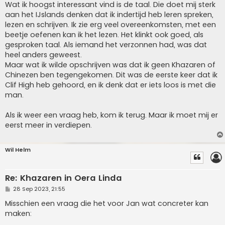
Wat ik hoogst interessant vind is de taal. Die doet mij sterk
aan het IJslands denken dat ik indertijd heb leren spreken,
lezen en schrijven. Ik zie erg veel overeenkomsten, met een
beetje oefenen kan ik het lezen. Het klinkt ook goed, als
gesproken taal. Als iemand het verzonnen had, was dat
heel anders geweest.
Maar wat ik wilde opschrijven was dat ik geen Khazaren of
Chinezen ben tegengekomen. Dit was de eerste keer dat ik
Clif High heb gehoord, en ik denk dat er iets loos is met die
man.
Als ik weer een vraag heb, kom ik terug. Maar ik moet mij er
eerst meer in verdiepen.
Wil Helm
Re: Khazaren in Oera Linda
P
28 Sep 2023, 21:55
o
s
Misschien een vraag die het voor Jan wat concreter kan
t
maken: