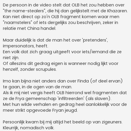
De persoon in de video stelt dat OLB het zou hebben over
"the name-stealers", die hij dan gelijkstelt met de Khazaren.
Kan niet direct op zo'n OLB fragment komen waar men
"naamstelers" of iets dergelijks zou beschrijven, zeker in
relatie met China handel.
Maar duidelijk is dat de man het over 'pretenders',
impersonators, heeft.
Een volk dat zich graag uitgeeft voor iets/iemand die ze
niet zijn.
Of alleszins dit gedrag eigen is wanneer nodig lijkt voor
henzelf, zonder scrupules.
Imo kan bijna niet anders dan over Finda (of deel ervan)
te gaan, in de ogen van de man.
Als ik mij niet vergis heeft OLB hierrond wel fragmenten dat
ze de Frya gemeenschap 'infiltreerden' (als slaven).
Met hun wilde verhalen en gedrag heel aanlokkelijk voor de
meer strikt opgevoede Fryan jeugd.
Persoonlijk kwam bij mij altijd het beeld op van zigeuners.
Kleurrijk, nomadisch volk.