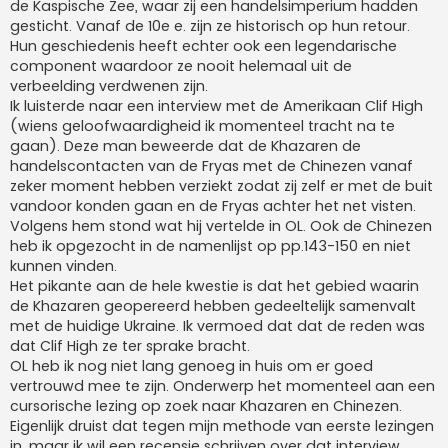
de Kaspische Zee, waar zij een handelsimperium hadden
gesticht. Vanaf de 10e e. zijn ze historisch op hun retour.
Hun geschiedenis heeft echter ook een legendarische
component waardoor ze nooit helemaal uit de
verbeelding verdwenen zijn.
Ik luisterde naar een interview met de Amerikaan Clif High
(wiens geloofwaardigheid ik momenteel tracht na te
gaan). Deze man beweerde dat de Khazaren de
handelscontacten van de Fryas met de Chinezen vanaf
zeker moment hebben verziekt zodat zij zelf er met de buit
vandoor konden gaan en de Fryas achter het net visten.
Volgens hem stond wat hij vertelde in OL. Ook de Chinezen
heb ik opgezocht in de namenlijst op pp.143-150 en niet
kunnen vinden.
Het pikante aan de hele kwestie is dat het gebied waarin
de Khazaren geopereerd hebben gedeeltelijk samenvalt
met de huidige Ukraine. Ik vermoed dat dat de reden was
dat Clif High ze ter sprake bracht.
OL heb ik nog niet lang genoeg in huis om er goed
vertrouwd mee te zijn. Onderwerp het momenteel aan een
cursorische lezing op zoek naar Khazaren en Chinezen.
Eigenlijk druist dat tegen mijn methode van eerste lezingen
in, maar ik wil een recensie schrijven over dat interview.